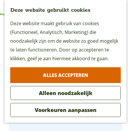
Deze website gebruikt cookies
G
Deze website maakt gebruik van cookies
MENU
a
(Functioneel, Analytisch, Marketing) die
n
noodzakelijk zijn om de website zo goed mogelijk
a
te laten functioneren. Door op accepteren te
a
klikken, geef je aan hiermee akkoord te gaan.
r
ALLES ACCEPTEREN
d
e
Alleen noodzakelijk
h
o
Voorkeuren aanpassen
m
Krimpens Filmfestival
e
p