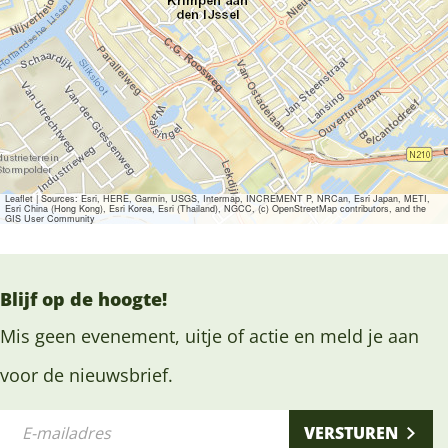
Leaflet
|
Sources: Esri, HERE, Garmin, USGS, Intermap, INCREMENT P, NRCan, Esri Japan, METI,
Esri China (Hong Kong), Esri Korea, Esri (Thailand), NGCC, (c) OpenStreetMap contributors, and the
GIS User Community
Blijf op de hoogte!
Mis geen evenement, uitje of actie en meld je aan
voor de nieuwsbrief.
E
VERSTUREN