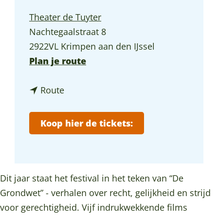
a
Theater de Tuyter
g
Nachtegaalstraat 8
e
2922VL Krimpen aan den IJssel
n
Plan je route
a
n
a
Route
a
r
a
K
Koop hier de tickets:
r
r
K
i
r
m
i
p
Dit jaar staat het festival in het teken van “De
m
e
Grondwet” - verhalen over recht, gelijkheid en strijd
p
n
voor gerechtigheid. Vijf indrukwekkende films