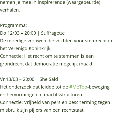
e
s
nemen je mee in inspirerende (waargebeurde)
n
F
verhalen.
s
i
F
l
Programma:
i
m
Do 12/03 – 20:00 | Suffragette
l
f
De moedige vrouwen die vochten voor stemrecht in
m
e
het Verenigd Koninkrijk.
f
s
Connectie: Het recht om te stemmen is een
e
t
grondrecht dat democratie mogelijk maakt.
s
i
t
v
Vr 13/03 – 20:00 | She Said
i
a
Het onderzoek dat leidde tot de
#MeToo
-beweging
v
l
en hervormingen in machtsstructuren.
a
Connectie: Vrijheid van pers en bescherming tegen
l
misbruik zijn pijlers van een rechtstaat.