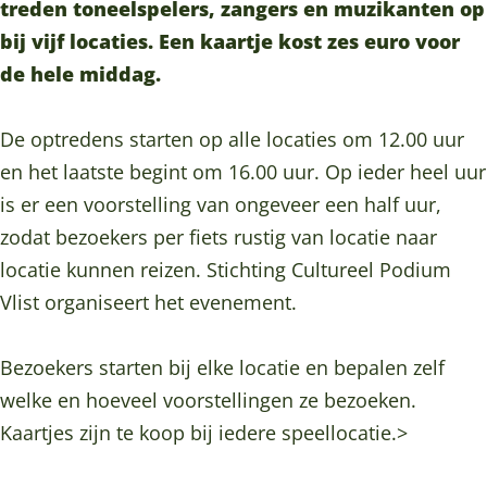
e
o
treden toneelspelers, zangers en muzikanten op
r
p
bij vijf locaties. Een kaartje kost zes euro voor
o
’
de hele middag.
p
’
De optredens starten op alle locaties om 12.00 uur
en het laatste begint om 16.00 uur. Op ieder heel uur
is er een voorstelling van ongeveer een half uur,
zodat bezoekers per fiets rustig van locatie naar
locatie kunnen reizen. Stichting Cultureel Podium
Vlist organiseert het evenement.
Bezoekers starten bij elke locatie en bepalen zelf
welke en hoeveel voorstellingen ze bezoeken.
Kaartjes zijn te koop bij iedere speellocatie.>