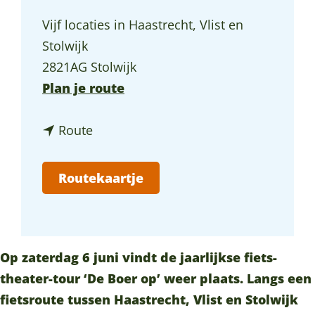
a
Vijf locaties in Haastrecht, Vlist en
g
Stolwijk
e
2821AG Stolwijk
n
Plan je route
a
n
a
Route
a
r
a
‘
Routekaartje
r
D
‘
e
D
B
e
o
Op zaterdag 6 juni vindt de jaarlijkse fiets-
B
e
theater-tour ‘De Boer op’ weer plaats. Langs een
o
r
fietsroute tussen Haastrecht, Vlist en Stolwijk