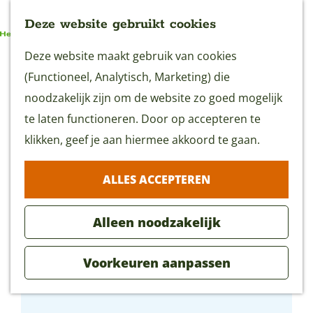
Deze website gebruikt cookies
G
Deze website maakt gebruik van cookies
MENU
a
(Functioneel, Analytisch, Marketing) die
n
noodzakelijk zijn om de website zo goed mogelijk
a
te laten functioneren. Door op accepteren te
a
klikken, geef je aan hiermee akkoord te gaan.
r
ALLES ACCEPTEREN
d
e
Alleen noodzakelijk
h
o
Voorkeuren aanpassen
m
‘De Boer op’
e
p