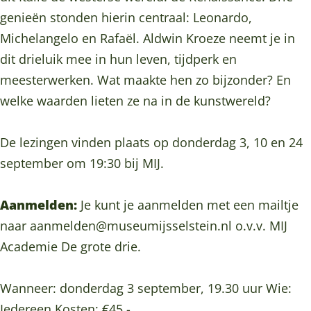
u
k
genieën stonden hierin centraal: Leonardo,
i
l
Michelangelo en Rafaël. Aldwin Kroeze neemt je in
k
e
dit drieluik mee in hun leven, tijdperk en
l
z
meesterwerken. Wat maakte hen zo bijzonder? En
e
i
welke waarden lieten ze na in de kunstwereld?
z
n
i
g
De lezingen vinden plaats op donderdag 3, 10 en 24
n
e
september om 19:30 bij MIJ.
g
n
e
:
Aanmelden:
Je kunt je aanmelden met een mailtje
n
D
naar aanmelden@museumijsselstein.nl o.v.v. MIJ
:
e
Academie De grote drie.
D
G
e
r
Wanneer: donderdag 3 september, 19.30 uur Wie:
G
o
Iedereen Kosten: €45,-