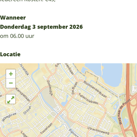
r
t
o
e
Wanneer
t
D
Donderdag 3 september 2026
e
r
om 06.00 uur
D
i
r
e
Locatie
i
e
+
−