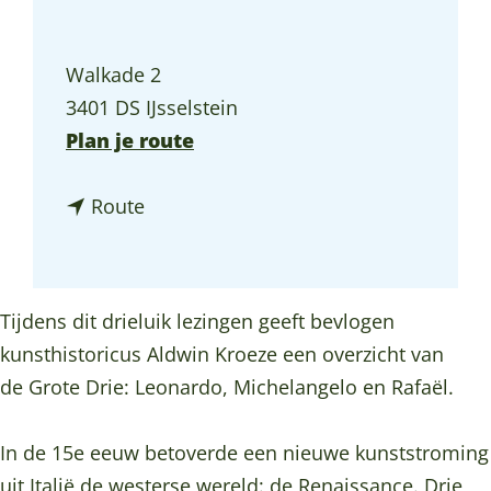
a
g
Walkade 2
e
3401 DS IJsselstein
n
Plan je route
a
n
a
Route
a
r
a
D
r
r
Tijdens dit drieluik lezingen geeft bevlogen
D
i
kunsthistoricus Aldwin Kroeze een overzicht van
r
e
de Grote Drie: Leonardo, Michelangelo en Rafaël.
i
l
e
u
In de 15e eeuw betoverde een nieuwe kunststroming
l
i
uit Italië de westerse wereld: de Renaissance. Drie