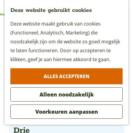
Deze website gebruikt cookies
G
Deze website maakt gebruik van cookies
MENU
a
(Functioneel, Analytisch, Marketing) die
n
noodzakelijk zijn om de website zo goed mogelijk
a
te laten functioneren. Door op accepteren te
a
klikken, geef je aan hiermee akkoord te gaan.
r
ALLES ACCEPTEREN
d
e
Alleen noodzakelijk
h
o
Voorkeuren aanpassen
m
Drieluik lezingen: De Grote
e
Drie
p