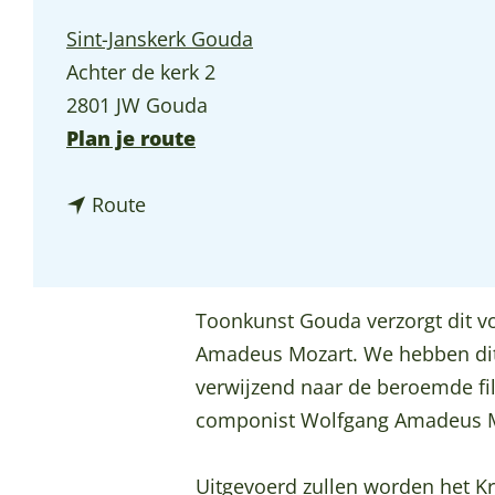
p
Sint-Janskerk Gouda
a
Achter de kerk 2
g
2801 JW Gouda
e
n
Plan je route
a
n
a
Route
a
r
a
A
r
m
Toonkunst Gouda verzorgt dit v
A
a
Amadeus Mozart. We hebben dit
m
d
verwijzend naar de beroemde fil
a
e
componist Wolfgang Amadeus Moz
d
u
e
s
Uitgevoerd zullen worden het 