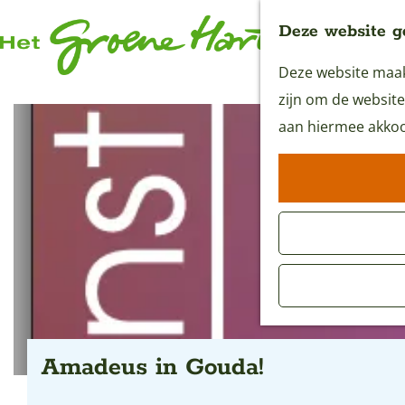
Deze website g
Deze website maakt
G
zijn om de website
a
aan hiermee akkoo
n
a
a
r
d
e
h
o
m
Amadeus in Gouda!
e