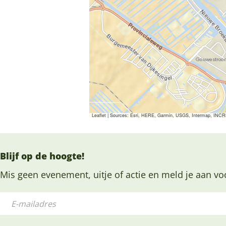
Leaflet
|
Sources: Esri, HERE, Garmin, USGS, Intermap, INCREM
Blijf op de hoogte!
Mis geen evenement, uitje of actie en meld je aan vo
E
-