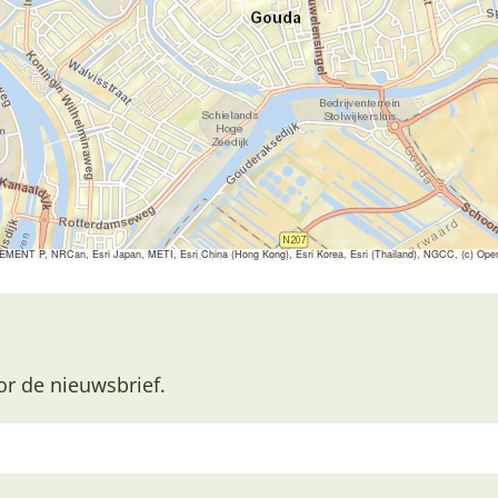
ENT P, NRCan, Esri Japan, METI, Esri China (Hong Kong), Esri Korea, Esri (Thailand), NGCC, (c) Ope
or de nieuwsbrief.