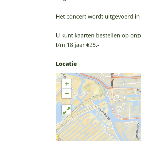
u
i
s
n
Het concert wordt uitgevoerd in
i
G
n
o
U kunt kaarten bestellen op onz
G
u
t/m 18 jaar €25,-
o
d
u
a
Locatie
d
!
a
+
!
−