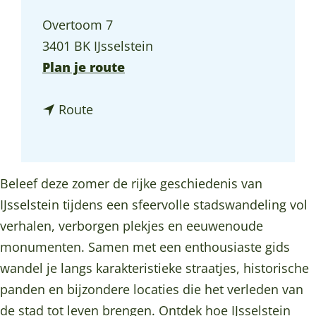
a
Overtoom 7
g
3401 BK IJsselstein
e
n
Plan je route
a
n
a
Route
a
r
a
Z
r
o
Beleef deze zomer de rijke geschiedenis van
Z
m
IJsselstein tijdens een sfeervolle stadswandeling vol
o
e
verhalen, verborgen plekjes en eeuwenoude
m
r
monumenten. Samen met een enthousiaste gids
e
S
wandel je langs karakteristieke straatjes, historische
r
t
panden en bijzondere locaties die het verleden van
S
a
de stad tot leven brengen. Ontdek hoe IJsselstein