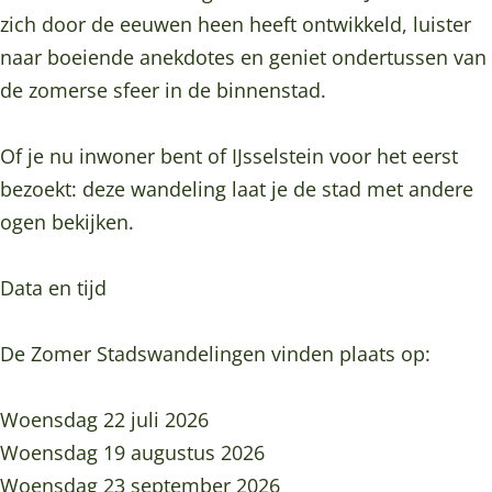
t
d
zich door de eeuwen heen heeft ontwikkeld, luister
a
s
naar boeiende anekdotes en geniet ondertussen van
d
w
de zomerse sfeer in de binnenstad.
s
a
w
n
Of je nu inwoner bent of IJsselstein voor het eerst
a
d
bezoekt: deze wandeling laat je de stad met andere
n
e
ogen bekijken.
d
l
e
i
Data en tijd
l
n
i
g
De Zomer Stadswandelingen vinden plaats op:
n
g
Woensdag 22 juli 2026
Woensdag 19 augustus 2026
Woensdag 23 september 2026