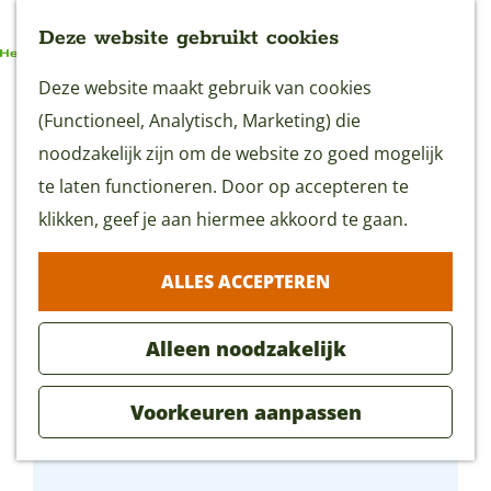
Deze website gebruikt cookies
G
Deze website maakt gebruik van cookies
MENU
a
(Functioneel, Analytisch, Marketing) die
n
noodzakelijk zijn om de website zo goed mogelijk
a
te laten functioneren. Door op accepteren te
a
klikken, geef je aan hiermee akkoord te gaan.
r
ALLES ACCEPTEREN
d
e
Alleen noodzakelijk
h
o
Voorkeuren aanpassen
m
Zomer Stadswandeling
e
p