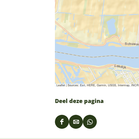
Leaflet
|
Sources: Esri, HERE, Garmin, USGS, Intermap, INCREM
Deel deze pagina
D
D
D
e
e
e