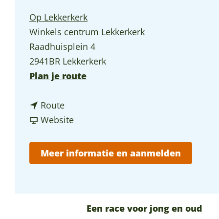
p
Op Lekkerkerk
a
Winkels centrum Lekkerkerk
g
Raadhuisplein 4
e
2941BR Lekkerkerk
n
Plan je route
a
n
a
Route
a
v
r
Website
a
a
Z
r
n
e
Meer informatie en aanmelden
Z
Z
e
e
e
p
e
e
k
p
p
i
Een race voor jong en oud