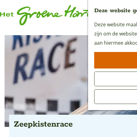
Deze website g
Deze website maakt
G
zijn om de website
a
aan hiermee akkoo
n
a
a
r
d
e
h
o
m
Zeepkistenrace
e