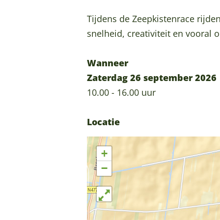
k
k
s
i
i
t
Tijdens de Zeepkistenrace rijde
s
s
e
snelheid, creativiteit en vooral
t
t
n
e
e
r
Wanneer
n
n
a
Zaterdag 26 september 2026
r
r
c
10.00 - 16.00 uur
a
a
e
c
c
Locatie
e
e
+
−