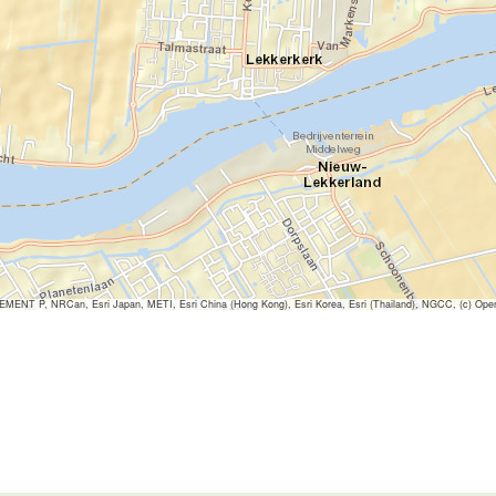
ENT P, NRCan, Esri Japan, METI, Esri China (Hong Kong), Esri Korea, Esri (Thailand), NGCC, (c) Ope