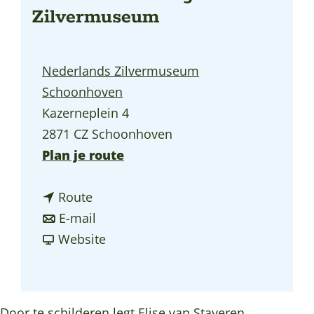
Zilvermuseum
a
g
e
Nederlands Zilvermuseum
Schoonhoven
Kazerneplein 4
2871 CZ Schoonhoven
n
Plan je route
a
n
a
Route
a
n
r
E-mail
a
a
v
T
Website
r
a
a
e
T
r
n
n
e
T
T
t
Door te schilderen legt Elise van Staveren