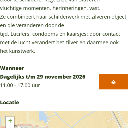
n
e
e
o
vluchtige momenten, herinneringen, vast.
t
n
n
o
Ze combineert haar schilderwerk met zilveren object
o
t
t
n
en die veranderen door de
o
o
o
s
tijd. Lucifers, condooms en kaarsjes: door contact
n
o
o
t
met de lucht verandert het zilver en daarmee ook
s
n
n
e
het kunstwerk.
t
s
s
l
e
t
t
l
Wanneer
l
e
e
i
Dagelijks t/m 29 november 2026
l
l
l
n
11.00 - 17.00 uur
i
l
l
g
n
i
i
B
Locatie
g
n
n
e
B
g
g
t
+
e
B
B
w