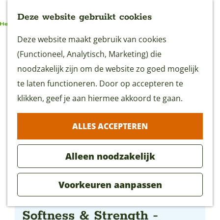
Deze website gebruikt cookies
G
Deze website maakt gebruik van cookies
MENU
a
(Functioneel, Analytisch, Marketing) die
n
noodzakelijk zijn om de website zo goed mogelijk
a
te laten functioneren. Door op accepteren te
a
klikken, geef je aan hiermee akkoord te gaan.
r
ALLES ACCEPTEREN
d
e
Alleen noodzakelijk
h
o
Voorkeuren aanpassen
m
Tentoonstelling Between
e
Softness & Strength -
p