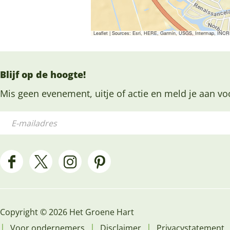
Leaflet
|
Sources: Esri, HERE, Garmin, USGS, Intermap, INCREM
Blijf op de hoogte!
Mis geen evenement, uitje of actie en meld je aan vo
E
-
m
a
F
X
I
P
i
a
H
n
i
l
c
e
s
n
a
Copyright © 2026 Het Groene Hart
e
t
t
t
d
|
|
|
Voor ondernemers
Disclaimer
Privacystatement