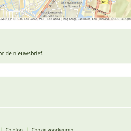
ENT P, NRCan, Esri Japan, METI, Esri China (Hong Kong), Esri Korea, Esri (Thailand), NGCC, (c) Ope
or de nieuwsbrief.
|
|
Colofon
Cookie voorkeuren