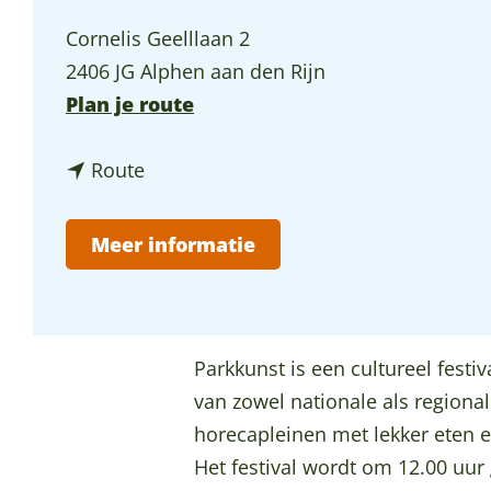
p
Cornelis Geelllaan 2
a
2406 JG Alphen aan den Rijn
g
n
Plan je route
e
a
n
a
Route
a
r
a
P
Meer informatie
r
a
P
r
a
k
r
k
Parkkunst is een cultureel festi
k
u
van zowel nationale als regiona
k
n
horecapleinen met lekker eten e
u
s
Het festival wordt om 12.00 uur 