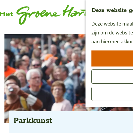
Deze website g
Deze website maakt
G
zijn om de website
a
aan hiermee akkoo
n
a
a
r
d
e
h
o
m
Parkkunst
e