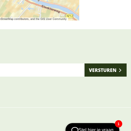
nStreetMap contributors, and the GIS User Community
VERSTUREN