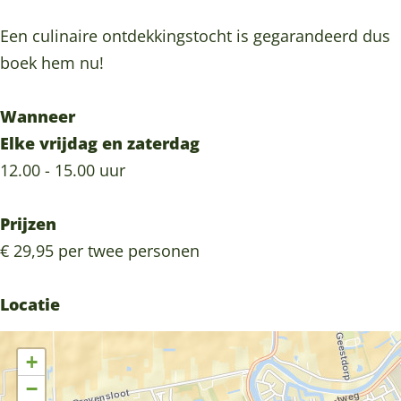
r
r
Een culinaire ontdekkingstocht is gegarandeerd dus
boek hem nu!
Wanneer
Elke vrijdag en zaterdag
12.00 - 15.00 uur
Prijzen
€ 29,95 per twee personen
Locatie
+
−