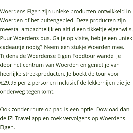
n
e
e
E
s
n
n
i
Woerdens Eigen zijn unieke producten ontwikkeld in
E
s
s
g
Woerden of het buitengebied. Deze producten zijn
i
E
E
e
meestal ambachtelijk en altijd een tikkeltje eigenwijs,
g
i
i
n
Puur Woerdens dus. Ga je op visite, heb je een uniek
e
g
g
F
cadeautje nodig? Neem een stukje Woerden mee.
n
e
e
o
Tijdens de Woerdense Eigen Foodtour wandel je
F
n
n
o
door het centrum van Woerden en geniet je van
o
F
F
d
heerlijke streekproducten. Je boekt de tour voor
o
o
o
t
€29,95 per 2 personen inclusief de lekkernijen die je
d
o
o
o
onderweg tegenkomt.
t
d
d
u
o
t
t
r
Ook zonder route op pad is een optie. Dowload dan
u
o
o
de IZI Travel app en zoek vervolgens op Woerdens
r
u
u
Eigen.