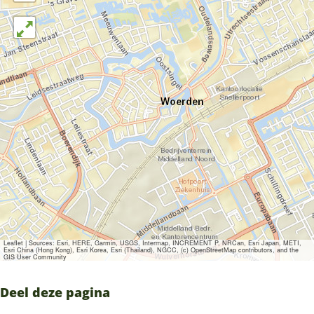
Leaflet
|
Sources: Esri, HERE, Garmin, USGS, Intermap, INCREMENT P, NRCan, Esri Japan, METI,
Esri China (Hong Kong), Esri Korea, Esri (Thailand), NGCC, (c) OpenStreetMap contributors, and the
GIS User Community
Deel deze pagina