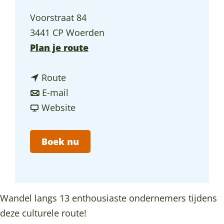
a
Voorstraat 84
g
3441 CP Woerden
e
n
Plan je route
a
n
a
Route
a
n
r
E-mail
a
a
v
W
Website
r
a
a
o
W
r
n
e
Boek nu
o
W
W
r
e
o
o
d
r
e
e
e
d
r
r
n
Wandel langs 13 enthousiaste ondernemers tijdens
e
d
d
s
deze culturele route!