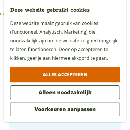
Deze website gebruikt cookies
G
Deze website maakt gebruik van cookies
MENU
a
(Functioneel, Analytisch, Marketing) die
n
noodzakelijk zijn om de website zo goed mogelijk
a
te laten functioneren. Door op accepteren te
a
klikken, geef je aan hiermee akkoord te gaan.
r
ALLES ACCEPTEREN
d
e
Alleen noodzakelijk
h
o
Voorkeuren aanpassen
m
Woerdens Eigen Foodtour
e
p