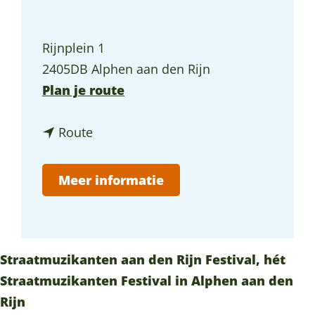
a
g
Rijnplein 1
e
2405DB Alphen aan den Rijn
n
Plan je route
a
n
a
Route
a
r
a
N
Meer informatie
r
K
N
S
K
t
S
r
Straatmuzikanten aan den Rijn Festival, hét
t
a
Straatmuzikanten Festival in Alphen aan den
r
a
Rijn