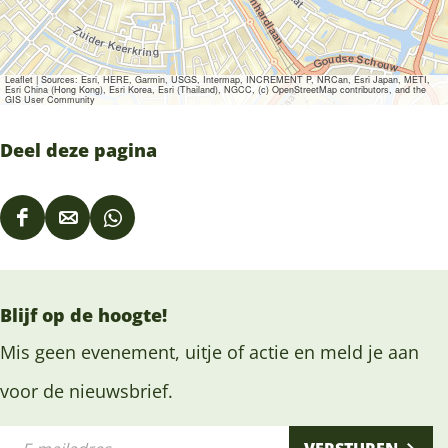
Leaflet
|
Sources: Esri, HERE, Garmin, USGS, Intermap, INCREMENT P, NRCan, Esri Japan, METI,
Esri China (Hong Kong), Esri Korea, Esri (Thailand), NGCC, (c) OpenStreetMap contributors, and the
GIS User Community
Deel deze pagina
D
D
D
e
e
e
e
e
e
Blijf op de hoogte!
l
l
l
d
d
d
Mis geen evenement, uitje of actie en meld je aan
e
e
e
voor de nieuwsbrief.
z
z
z
E
e
e
e