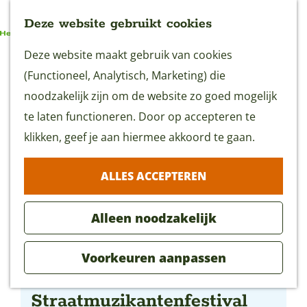
Deze website gebruikt cookies
G
Deze website maakt gebruik van cookies
MENU
a
(Functioneel, Analytisch, Marketing) die
n
noodzakelijk zijn om de website zo goed mogelijk
a
te laten functioneren. Door op accepteren te
a
klikken, geef je aan hiermee akkoord te gaan.
r
ALLES ACCEPTEREN
d
e
Alleen noodzakelijk
h
o
Voorkeuren aanpassen
m
NK
e
Straatmuzikantenfestival
p