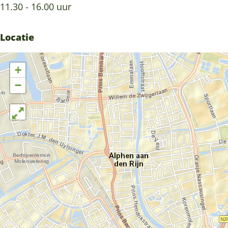
s
i
11.30 - 16.00 uur
t
v
i
a
Locatie
v
l
a
+
l
−