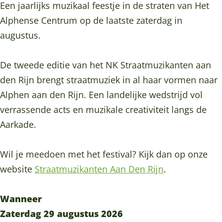
a
t
Een jaarlijks muzikaal feestje in de straten van Het
a
m
Alphense Centrum op de laatste zaterdag in
t
u
augustus.
m
z
u
i
De tweede editie van het NK Straatmuzikanten aan
z
k
den Rijn brengt straatmuziek in al haar vormen naar
i
a
Alphen aan den Rijn. Een landelijke wedstrijd vol
k
n
verrassende acts en muzikale creativiteit langs de
a
t
Aarkade.
n
e
t
n
Wil je meedoen met het festival? Kijk dan op onze
e
f
website
Straatmuzikanten Aan Den Rijn
.
n
e
f
s
Wanneer
e
t
Zaterdag 29 augustus 2026