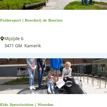
e
a
r
:
g
o
e
p
Poldersport | Boerderij de Boerinn
:
P
Mijzijde 6
o
3471 GM
Kamerik
l
d
e
r
s
p
o
r
Kids Speurtochten | Woerden