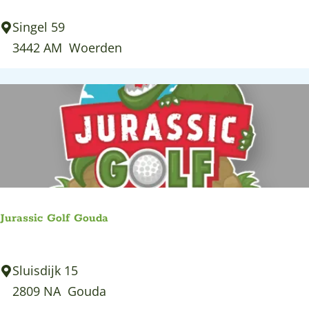
C
Singel 59
a
3442 AM
Woerden
s
e
y
'
s
B
o
w
Jurassic Golf Gouda
l
i
J
Sluisdijk 15
n
u
2809 NA
Gouda
g