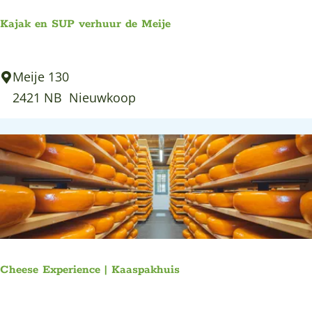
e
Kajak en SUP verhuur de Meije
v
e
K
Meije 130
a
2421 NB
Nieuwkoop
j
a
k
e
n
S
U
P
Cheese Experience | Kaaspakhuis
v
e