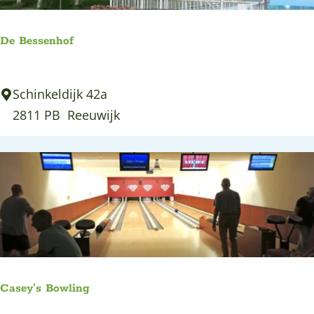
i
n
De Bessenhof
B
u
D
Schinkeldijk 42a
i
e
2811 PB
Reeuwijk
t
B
e
e
n
s
s
e
n
h
o
Casey's Bowling
f