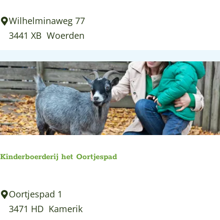
V
H
Wilhelminaweg 77
e
e
3441 XB
Woerden
r
t
h
K
a
l
a
o
r
o
s
t
e
Kinderboerderij het Oortjespad
r
W
K
Oortjespad 1
o
i
3471 HD
Kamerik
e