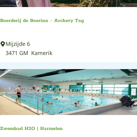
F
a
Boerderij de Boerinn - Archery Tag
c
t
B
Mijzijde 6
o
o
3471 GM
Kamerik
r
e
y
r
d
e
r
i
j
d
Zwembad H2O | Harmelen
e