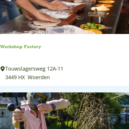
n
s
t
e
i
n
Workshop Factory
b
a
W
Touwslagersweg 12A-11
d
o
3449 HX
Woerden
r
k
s
h
o
p