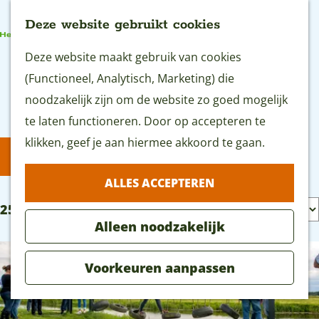
Deze website gebruikt cookies
G
Deze website maakt gebruik van cookies
MENU
a
(Functioneel, Analytisch, Marketing) die
n
noodzakelijk zijn om de website zo goed mogelijk
Alle kids-uitjes
a
te laten functioneren. Door op accepteren te
a
klikken, geef je aan hiermee akkoord te gaan.
W
S
FILTER
r
a
o
ALLES ACCEPTEREN
d
r
t
e
S
25 t/m 47 van 47 resultaten
t
z
Alleen noodzakelijk
h
o
e
o
o
r
e
e
Voorkeuren aanpassen
m
t
r
k
e
e
o
j
p
e
p