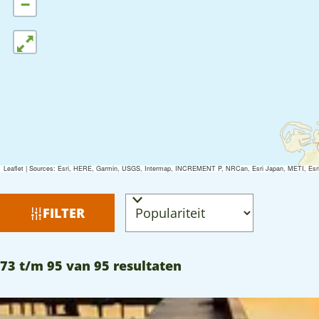
−
Leaflet
|
Sources: Esri, HERE, Garmin, USGS, Intermap, INCREMENT P, NRCan, Esri Japan, METI, Esri Ch
W
S
FILTER
a
o
r
t
S
73 t/m 95 van 95 resultaten
t
z
o
e
o
r
e