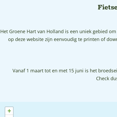
p
Fiets
a
g
e
Het Groene Hart van Holland is een uniek gebied om i
op deze website zijn eenvoudig te printen of d
Vanaf 1 maart tot en met 15 juni is het broed
Check dus
+