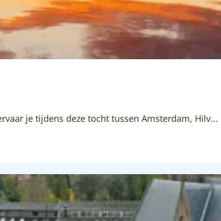
e
t
F
r
a
n
s
e
L
e
g
e
r
rvaar je tijdens deze tocht tussen Amsterdam, Hilv...