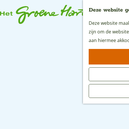
Deze website g
Deze website maakt
G
zijn om de website
a
aan hiermee akkoo
n
a
a
r
d
e
h
o
m
e