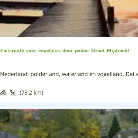
e
t
r
k
e
o
j
e
p
e
r
:
o
p
Fietsroute voor vogelaars door polder Groot Mijdrecht
:
F
Nederland: polderland, waterland en vogelland. Dat e
i
e
(78,2 km)
t
s
r
o