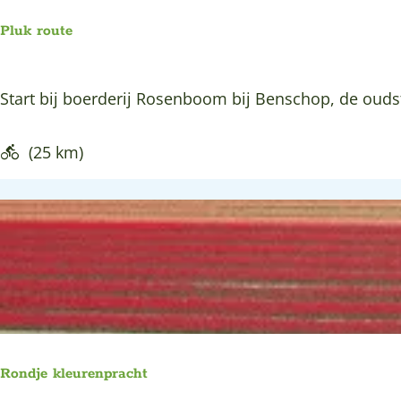
s
r
d
Pluk route
o
o
u
o
P
Start bij boerderij Rosenboom bij Benschop, de oudst
t
r
l
e
p
u
(25 km)
o
k
l
r
d
o
e
u
r
t
G
e
r
o
Rondje kleurenpracht
o