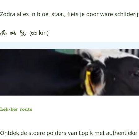
t
M
R
Zodra alles in bloei staat, fiets je door ware schilderijt
i
o
j
n
(65 km)
d
d
r
j
e
e
c
k
h
l
t
e
u
r
Lek-ker route
e
n
L
Ontdek de stoere polders van Lopik met authentieke b
p