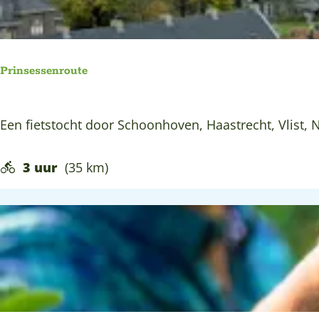
u
t
e
v
Prinsessenroute
o
o
P
Een fietstocht door Schoonhoven, Haastrecht, Vlist,
r
r
v
i
3 uur
(35 km)
o
n
g
s
e
e
l
s
a
s
a
e
r
n