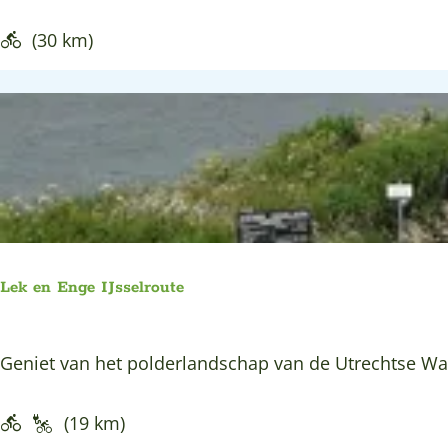
e
r
k
(30 km)
a
-
c
k
h
e
t
r
r
o
u
t
Lek en Enge IJsselroute
e
L
Geniet van het polderlandschap van de Utrechtse Waa
e
k
(19 km)