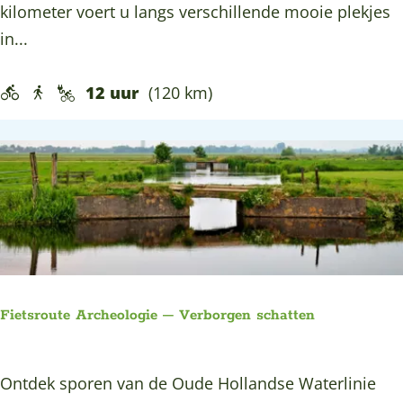
n
kilometer voert u langs verschillende mooie plekjes
t
in...
d
e
12 uur
(120 km)
k
d
e
R
o
n
d
e
Fietsroute Archeologie – Verborgen schatten
V
e
F
Ontdek sporen van de Oude Hollandse Waterlinie
n