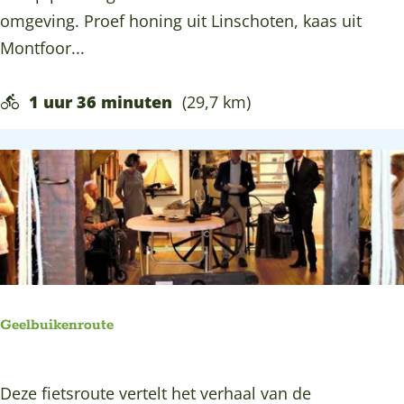
c
o
omgeving. Proef honing uit Linschoten, kaas uit
o
k
g
Montfoor...
u
s
t
t
1 uur 36 minuten
(29,7 km)
e
&
P
r
o
e
f
r
o
Geelbuikenroute
u
t
G
Deze fietsroute vertelt het verhaal van de
e