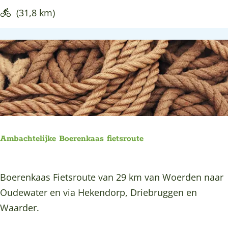
e
i
(31,8 km)
G
n
r
e
o
n
e
e
n
n
e
V
H
o
a
r
r
Ambachtelijke Boerenkaas fietsroute
s
t
e
A
Boerenkaas Fietsroute van 29 km van Woerden naar
n
m
Oudewater en via Hekendorp, Driebruggen en
-
b
Waarder.
W
a
a