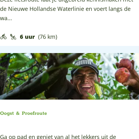
b
i
a
de Nieuwe Hollandse Waterlinie en voert langs de
e
s
n
wa...
n
t
B
j
e
l
6 uur
(76 km)
e
r
a
?
R
n
o
k
u
e
t
n
e
f
H
i
e
e
Oogst & Proefroute
n
t
r
s
i
O
Ga op pad en geniet van al het lekkers uit de
r