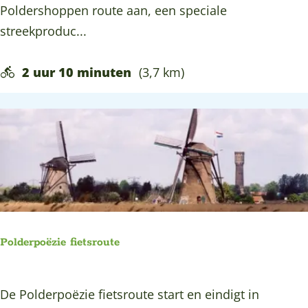
o
Poldershoppen route aan, een speciale
o
l
streekproduc...
l
d
e
e
2 uur 10 minuten
(3,7 km)
n
r
s
s
v
h
a
o
n
p
A
p
a
e
r
n
l
Polderpoëzie fietsroute
f
a
i
n
P
De Polderpoëzie fietsroute start en eindigt in
e
d