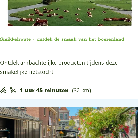
c
h
e
r
Smikkelroute - ontdek de smaak van het boerenland
o
u
S
Ontdek ambachtelijke producten tijdens deze
t
m
smakelijke fietstocht
e
i
k
1 uur 45 minuten
(32 km)
k
e
l
r
o