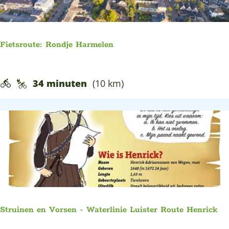
:
a
v
k
a
v
Fietsroute: Rondje Harmelen
n
a
S
n
F
34 minuten
(10 km)
c
h
i
h
e
e
o
t
t
o
b
s
n
o
r
h
e
o
o
r
u
v
e
t
e
Struinen en Vorsen - Waterlinie Luister Route Henrick
n
e
n
l