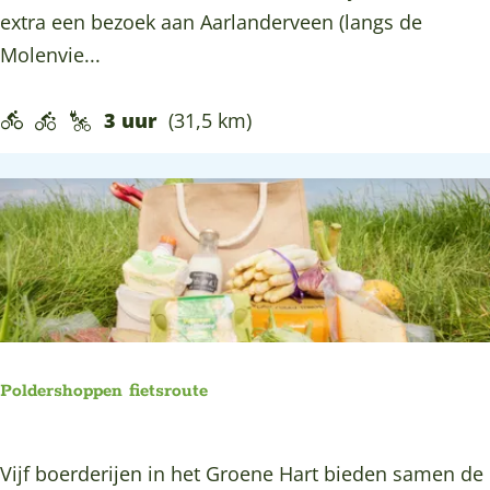
o
extra een bezoek aan Aarlanderveen (langs de
e
n
Molenvie...
k
d
j
3 uur
(31,5 km)
e
M
e
i
j
e
e
n
Poldershoppen fietsroute
d
e
P
Vijf boerderijen in het Groene Hart bieden samen de
m