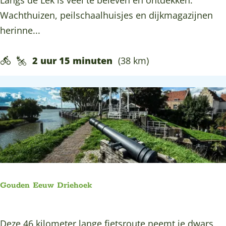
Langs de Lek is veel te beleven en ontdekken.
n
t
Wachthuizen, peilschaalhuisjes en dijkmagazijnen
b
r
herinne...
o
u
s
i
2 uur 15 minuten
(38 km)
s
n
e
e
n
n
e
e
n
n
p
V
a
o
r
r
k
Gouden Eeuw Driehoek
s
e
e
n
G
Deze 46 kilometer lange fietsroute neemt je dwars