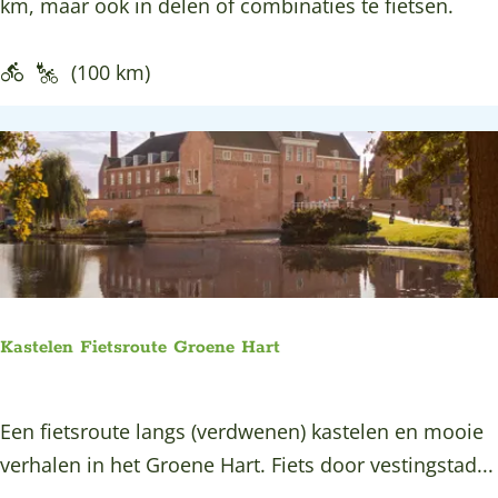
o
km, maar ook in delen of combinaties te fietsen.
s
l
r
l
(100 km)
o
a
u
n
t
d
e
s
e
P
l
a
Kastelen Fietsroute Groene Hart
s
s
K
Een fietsroute langs (verdwenen) kastelen en mooie
e
a
verhalen in het Groene Hart. Fiets door vestingstad...
n
s