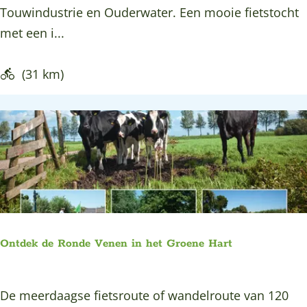
e
Touwindustrie en Ouderwater. Een mooie fietstocht
e
met een i...
l
b
(31 km)
u
i
k
e
n
r
o
u
Ontdek de Ronde Venen in het Groene Hart
t
e
O
De meerdaagse fietsroute of wandelroute van 120