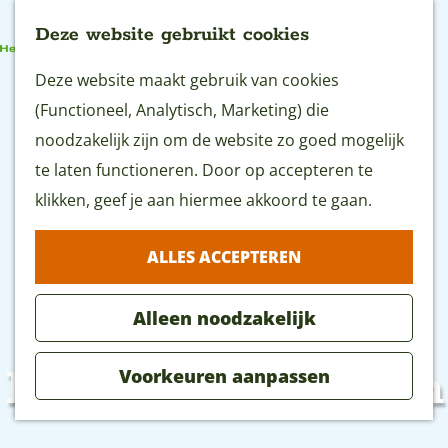
Deze website gebruikt cookies
G
Deze website maakt gebruik van cookies
MENU
a
(Functioneel, Analytisch, Marketing) die
n
noodzakelijk zijn om de website zo goed mogelijk
a
te laten functioneren. Door op accepteren te
a
klikken, geef je aan hiermee akkoord te gaan.
r
ALLES ACCEPTEREN
d
e
Alleen noodzakelijk
h
o
Lekker naar buiten
Voorkeuren aanpassen
m
e
p