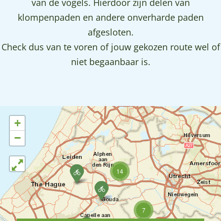
van de vogels. Hierdoor zijn delen van
klompenpaden en andere onverharde paden
afgesloten.
Check dus van te voren of jouw gekozen route wel of
niet begaanbaar is.
+
−
N
14
i
F
e
i
u
e
w
t
7
e
s
P
n