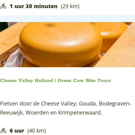
c
1 uur 30 minuten
(29 km)
t
h
e
t
r
e
l
l
i
i
n
j
i
k
e
e
L
Cheese Valley Holland | Green Cow Bike Tours
B
u
o
i
C
Fietsen door de Cheese Valley; Gouda, Bodegraven-
e
s
h
Reeuwijk, Woerden en Krimpenerwaard.
r
t
e
e
e
e
6 uur
(40 km)
n
r