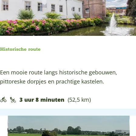
r
e
u
o
k
r
u
e
s
t
n
e
Historische route
H
Een mooie route langs historische gebouwen,
i
pittoreske dorpjes en prachtige kastelen.
s
t
3 uur 8 minuten
(52,5 km)
o
r
i
s