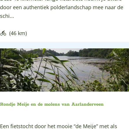
n
o
door een authentiek polderlandschap mee naar de
-
u
schi...
R
d
i
e
(46 km)
v
n
i
E
e
e
r
u
e
w
n
D
R
r
o
i
u
Rondje Meije en de molens van Aarlanderveen
e
t
h
e
R
Een fietstocht door het mooie “de Meije” met als
o