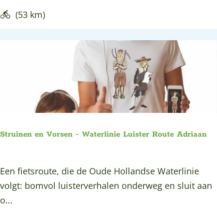
F
t
(53 km)
i
e
e
l
t
e
s
n
r
F
o
i
u
e
t
t
e
Struinen en Vorsen - Waterlinie Luister Route Adriaan
s
r
S
Een fietsroute, die de Oude Hollandse Waterlinie
o
t
volgt: bomvol luisterverhalen onderweg en sluit aan
u
r
o...
t
u