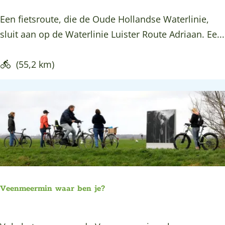
:
n
a
S
Een fietsroute, die de Oude Hollandse Waterlinie,
R
a
n
t
sluit aan op de Waterlinie Luister Route Adriaan. Ee...
o
a
d
r
n
r
u
(55,2 km)
d
G
i
j
o
n
e
u
e
H
d
n
a
a
e
r
n
m
V
e
o
l
Veenmeermin waar ben je?
r
e
s
n