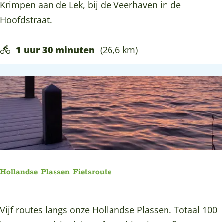
o
Krimpen aan de Lek, bij de Veerhaven in de
t
e
l
Hoofdstraat.
s
r
d
r
v
e
1 uur 30 minuten
(26,6 km)
o
e
r
u
e
p
t
n
o
e
ë
z
i
e
f
Hollandse Plassen Fietsroute
i
e
H
Vijf routes langs onze Hollandse Plassen. Totaal 100
t