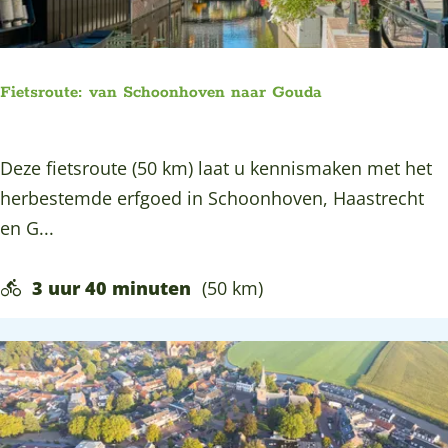
u
t
e
Fietsroute: van Schoonhoven naar Gouda
-
o
F
Deze fietsroute (50 km) laat u kennismaken met het
n
i
herbestemde erfgoed in Schoonhoven, Haastrecht
t
e
en G...
d
t
e
s
3 uur 40 minuten
(50 km)
k
r
d
o
e
u
s
t
m
e
a