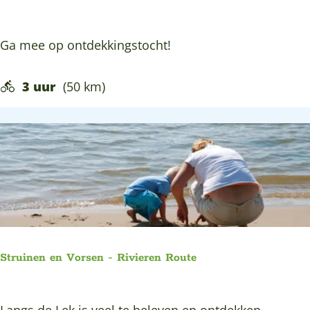
:
n
s
c
N
Ga mee op ontdekkingstocht!
h
a
i
t
e
3 uur
(50 km)
t
e
u
n
w
e
n
a
t
u
u
Struinen en Vorsen - Rivieren Route
r
i
S