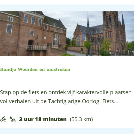
s
k
R
e
a
o
V
a
u
a
s
t
l
f
e
l
i
A
e
e
d
y
t
Rondje Woerden en omstreken
r
H
s
i
o
r
a
R
Stap op de fiets en ontdek vijf karaktervolle plaatsen
l
o
a
o
vol verhalen uit de Tachtigjarige Oorlog. Fiets...
l
u
n
n
a
t
d
3 uur 18 minuten
(55,3 km)
n
e
j
d