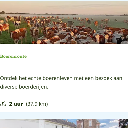
e
|
W
G
o
r
e
e
r
e
d
n
e
C
Boerenroute
n
o
e
w
B
Ontdek het echte boerenleven met een bezoek aan
n
B
o
diverse boerderijen.
o
i
e
m
k
r
2 uur
(37,9 km)
s
e
e
t
T
n
r
o