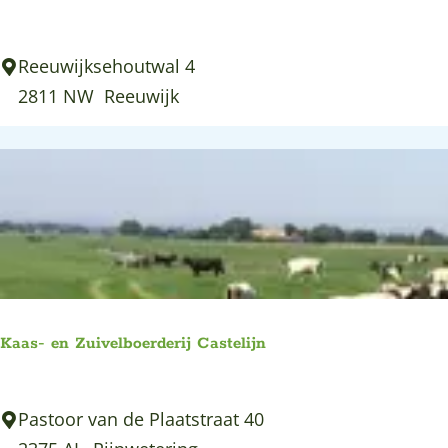
F
e
L
Reeuwijksehoutwal 4
m
a
2811 NW
Reeuwijk
k
n
e
d
e
a
n
l
S
R
a
e
n
e
d
u
e
Kaas- en Zuivelboerderij Castelijn
w
r
i
K
Pastoor van de Plaatstraat 40
j