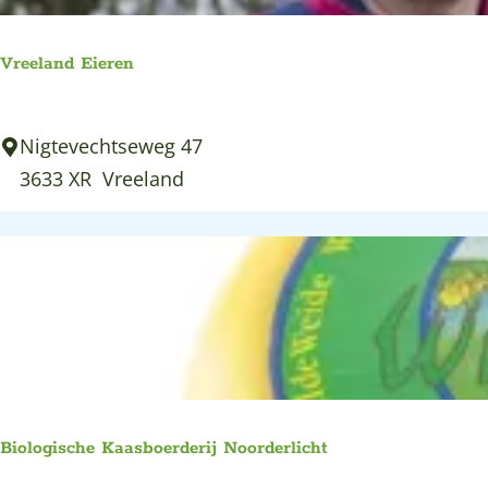
a
c
Vreeland Eieren
k
e
V
Nigtevechtseweg 47
r
r
3633 XR
Vreeland
e
e
l
a
n
d
E
i
Biologische Kaasboerderij Noorderlicht
e