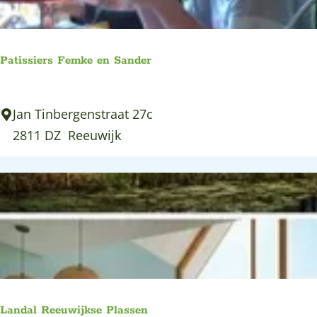
p
e
r
:
a
o
g
p
Patissiers Femke en Sander
e
:
P
Jan Tinbergenstraat 27c
a
2811 DZ
Reeuwijk
t
i
s
s
i
e
r
s
Landal Reeuwijkse Plassen