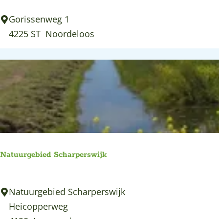
r
B
Gorissenweg 1
e
i
4225 ST
Noordeloos
n
o
l
o
g
i
s
c
h
Natuurgebied Scharperswijk
e
K
N
Natuurgebied Scharperswijk
a
a
Heicopperweg
a